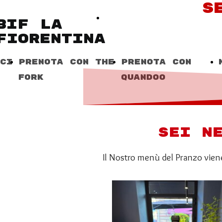
S
il menu del pranzo viene cambiato 
BIF LA
FIORENTINA
ci
PRENOTA CON THE
PRENOTA CON
FORK
QUANDOO
SEI N
Il Nostro menù del Pranzo viene 