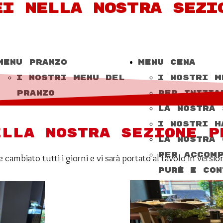
EI NELLA NOSTRA SEZI
tutti i giorni e sarà portato al tavolo in versione cartacea dai 
MENU PRANZO
MENU CENA
I NOSTRI MENU DEL
I NOSTRI M
PRANZO
PER INIZIA
La nostra 
I nostri h
ELLA NOSTRA SEZIONE 
La Nostra 
PER ACCOMP
cambiato tutti i giorni e vi sarà portato al tavolo in versio
PURÈ E CON
selezione 
Insalate
Dolci