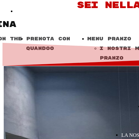
SEI NELL
il menu del pranzo viene cambiato tutti i giorni e sarà p
INA
ON THE
PRENOTA CON
MENU PRANZO
QUANDOO
I NOSTRI 
PRANZO
LA NOS