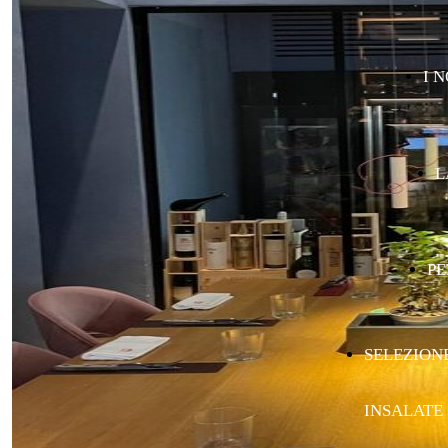
I 
L
P
SELEZION
INSALATE